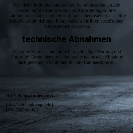
Wir bieten individuell anpassbare Schulungspläne an, die
speziell auf die Bedürfnisse und Anforderungen Ihres
Unternehmens zugeschnitten sind, um sicherzustellen, dass Ihre
Mitarbeiter die richtigen Kompetenzen für Ihren spezifischen
Arbeitsbereich
erwerben.
technische Abnahmen
Eine gute Baumaschine braucht regelmäßige Wartung und
Kontrolle! Gerne bieten wir Ihnen eine technische Abnahme
nach geltenden Richtlinien für Ihre Baumaschine an.
Die Scheinschmiede e.K.
[36277 Schenklengsfeld]
[Am Viehmarkt 1]