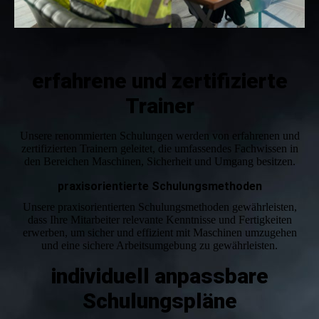
erfahrene und zertifizierte
Trainer
Unsere renommierten Schulungen werden von erfahrenen und
zertifizierten Trainern geleitet, die umfassendes Fachwissen in
den Bereichen Maschinen, Sicherheit und Umgang besitzen.
praxisorientierte Schulungsmethoden
Unsere praxisorientierten Schulungsmethoden gewährleisten,
dass Ihre Mitarbeiter relevante Kenntnisse und Fertigkeiten
erwerben, um sicher und effizient mit Maschinen umzugehen
und eine sichere Arbeitsumgebung zu gewährleisten.
individuell anpassbare
Schulungspläne