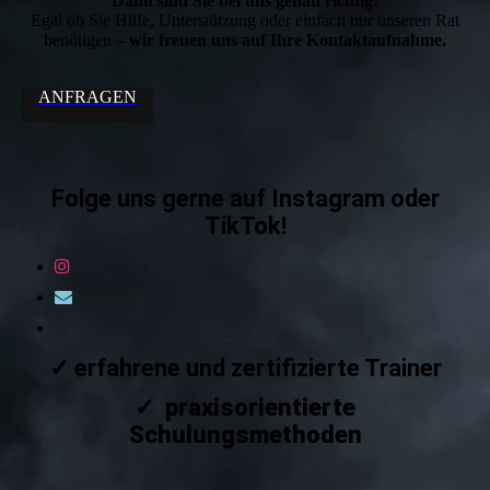
Dann sind Sie bei uns genau richtig!
Egal ob Sie Hilfe, Unterstützung oder einfach nur unseren Rat
benötigen –
wir freuen uns auf Ihre Kontaktaufnahme.
ANFRAGEN
Folge uns gerne auf Instagram oder
TikTok!
✓ erfahrene und zertifizierte Trainer
✓ praxisorientierte
Schulungsmethoden