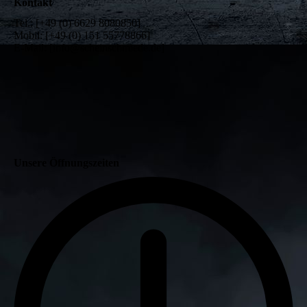
Kontakt
Tel.: [+49 (0) 6629 8080850]
Mobil: [+49 (0) 151 55778866]
E-Mail: [info@scheinschmiede.de]
Unsere Öffnungszeiten