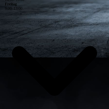
Freitag
9
:
00
–
13
:
00